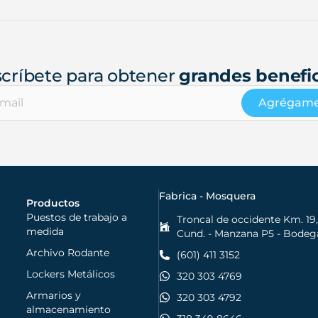
scríbete para obtener
grandes benefi
Agrégam
Fabrica - Mosquera
Productos
Puestos de trabajo a
Troncal de occidente Km. 19
medida
Cund. - Manzana P5 - Bodeg
Archivo Rodante
(601) 411 3152
Lockers Metálicos
320 303 4769
Armarios y
320 303 4792
almacenamiento