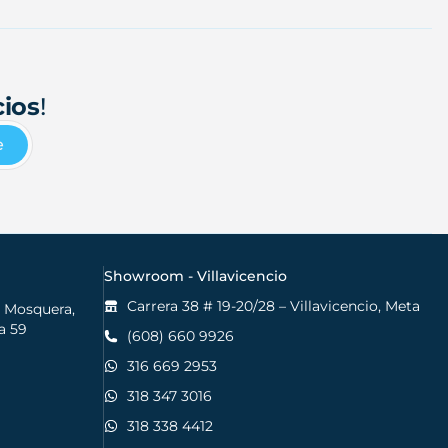
cios
!
e
Showroom - Villavicencio
Carrera 38 # 19-20/28 – Villavicencio, Meta
, Mosquera,
a 59
(608) 660 9926
316 669 2953
318 347 3016
318 338 4412