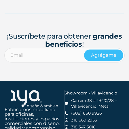
¡Suscríbete para obtener
grandes
beneficios
!
Agrégame
Showroom - Villavicencio
Carrera 38 # 19-20/28 –
Villavicencio, Meta
Fabricamos mobiliario
(608) 660 9926
para oficinas,
instituciones y espacios
316 669 2953
comerciales con diseño,
318 347 3016
calidad y compromiso.