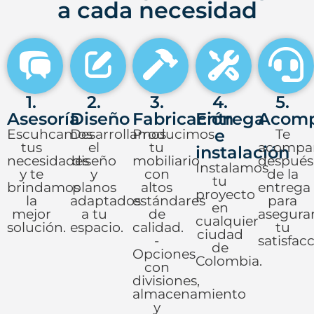
a cada necesidad
1.
2.
3.
4.
5.
Asesoría
Diseño
Fabricación
Entrega
Acomp
Escuhcamos
Desarrollamos
Producimos
e
Te
tus
el
tu
acompa
instalación
necesidades
diseño
mobiliario
después
Instalamos
y te
y
con
de la
tu
brindamos
planos
altos
entrega
proyecto
la
adaptados
estándares
para
en
mejor
a tu
de
asegura
cualquier
solución.
espacio.
calidad.
tu
ciudad
-
satisfacc
de
Opciones
Colombia.
con
divisiones,
almacenamiento
y