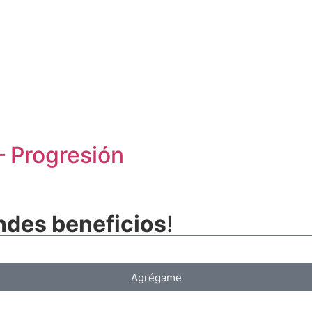
– Progresión
ndes beneficios
!
Agrégame